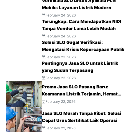
Verifikasi SLO untuk Aplikasi PLN
Mobile: Layanan Listrik Modern
February 24, 2026
Terungkap: Cara Mendapatkan NIDI
Tanpa Vendor Lama Lebih Mudah
February 24, 2026
Solusi SLO Gagal Verifikasi:
Mengatasi Krisis Kepercayaan Publik
February 23, 2026
Pentingnya Jasa SLO untuk Listrik
yang Sudah Terpasang
February 23, 2026
Promo Jasa SLO Pasang Baru:
Keamanan Listrik Terjamin, Hemat
Biaya Sekarang!
February 22, 2026
Jasa SLO Murah Tanpa Ribet: Solusi
Cepat Urus Sertifikat Laik Operasi
February 22, 2026