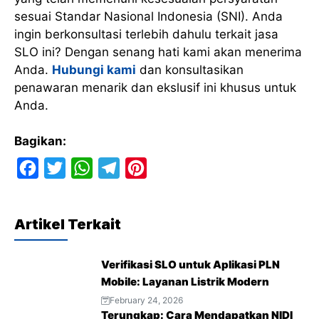
sesuai Standar Nasional Indonesia (SNI). Anda
ingin berkonsultasi terlebih dahulu terkait jasa
SLO ini? Dengan senang hati kami akan menerima
Anda.
Hubungi kami
dan konsultasikan
penawaran menarik dan ekslusif ini khusus untuk
Anda.
Bagikan:
F
T
W
T
P
a
w
h
e
i
c
i
a
l
n
Artikel Terkait
e
t
t
e
t
b
t
s
g
e
Verifikasi SLO untuk Aplikasi PLN
o
e
A
r
r
Mobile: Layanan Listrik Modern
o
r
p
a
e
February 24, 2026
Terungkap: Cara Mendapatkan NIDI
k
p
m
s