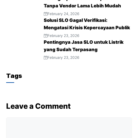
Tanpa Vendor Lama Lebih Mudah
t
February 24, 2026
Solusi SLO Gagal Verifikasi:
Mengatasi Krisis Kepercayaan Publik
February 23, 2026
Pentingnya Jasa SLO untuk Listrik
yang Sudah Terpasang
February 23, 2026
Tags
Leave a Comment
Comment