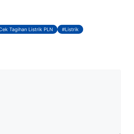
Cek Tagihan Listrik PLN
Listrik