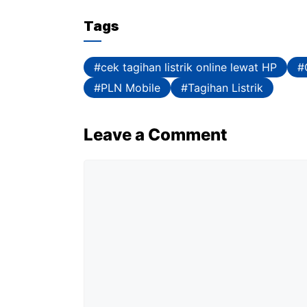
Tags
cek tagihan listrik online lewat HP
PLN Mobile
Tagihan Listrik
Leave a Comment
Comment