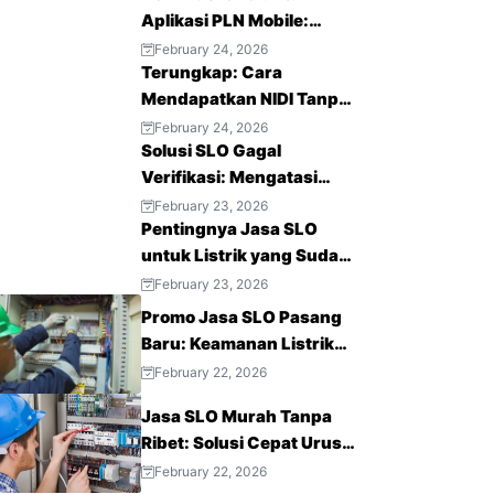
Aplikasi PLN Mobile:
Layanan Listrik Modern
February 24, 2026
Terungkap: Cara
Mendapatkan NIDI Tanpa
Vendor Lama Lebih
February 24, 2026
Solusi SLO Gagal
Mudah
Verifikasi: Mengatasi
Krisis Kepercayaan Publik
February 23, 2026
Pentingnya Jasa SLO
untuk Listrik yang Sudah
Terpasang
February 23, 2026
Promo Jasa SLO Pasang
Baru: Keamanan Listrik
Terjamin, Hemat Biaya
February 22, 2026
Sekarang!
Jasa SLO Murah Tanpa
Ribet: Solusi Cepat Urus
Sertifikat Laik Operasi
February 22, 2026