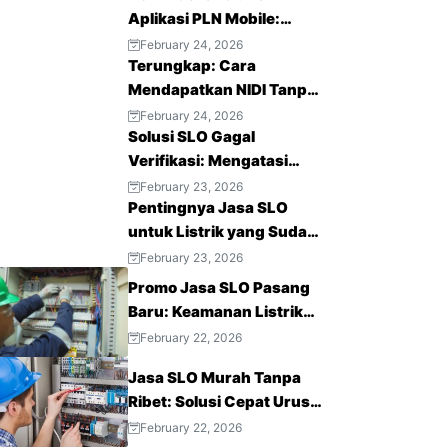
Aplikasi PLN Mobile:
Layanan Listrik Modern
February 24, 2026
Terungkap: Cara
Mendapatkan NIDI Tanpa
Vendor Lama Lebih
February 24, 2026
Solusi SLO Gagal
Mudah
Verifikasi: Mengatasi
Krisis Kepercayaan Publik
February 23, 2026
Pentingnya Jasa SLO
untuk Listrik yang Sudah
Terpasang
February 23, 2026
Promo Jasa SLO Pasang
Baru: Keamanan Listrik
Terjamin, Hemat Biaya
February 22, 2026
Sekarang!
Jasa SLO Murah Tanpa
Ribet: Solusi Cepat Urus
Sertifikat Laik Operasi
February 22, 2026