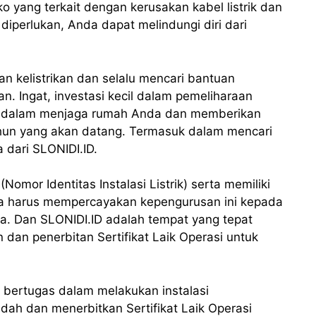
 yang terkait dengan kerusakan kabel listrik dan
perlukan, Anda dapat melindungi diri dari
 kelistrikan dan selalu mencari bantuan
kan. Ingat, investasi kecil dalam pemeliharaan
ar dalam menjaga rumah Anda dan memberikan
hun yang akan datang. Termasuk dalam mencari
 dari SLONIDI.ID.
mor Identitas Instalasi Listrik) serta memiliki
nda harus mempercayakan kepengurusan ini kepada
a. Dan SLONIDI.ID adalah tempat yang tepat
an penerbitan Sertifikat Laik Operasi untuk
 bertugas dalam melakukan instalasi
dah dan menerbitkan Sertifikat Laik Operasi