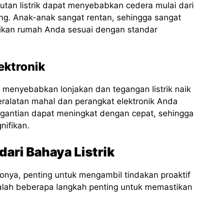
utan listrik dapat menyebabkan cedera mulai dari
ung. Anak-anak sangat rentan, sehingga sangat
rikan rumah Anda sesuai dengan standar
ektronik
menyebabkan lonjakan dan tegangan listrik naik
eralatan mahal dan perangkat elektronik Anda
nggantian dapat meningkat dengan cepat, sehingga
nifikan.
ari Bahaya Listrik
ikonya, penting untuk mengambil tindakan proaktif
dalah beberapa langkah penting untuk memastikan