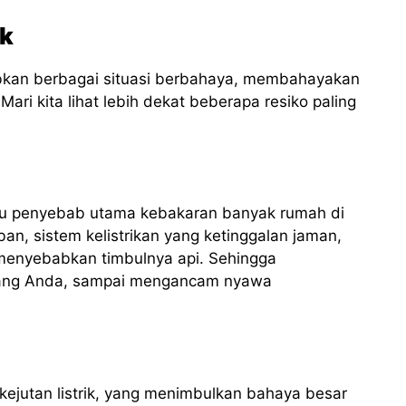
ak
abkan berbagai situasi berbahaya, membahayakan
ri kita lihat lebih dekat beberapa resiko paling
satu penyebab utama kebakaran banyak rumah di
ban, sistem kelistrikan yang ketinggalan jaman,
menyebabkan timbulnya api. Sehingga
ang Anda, sampai mengancam nyawa
ejutan listrik, yang menimbulkan bahaya besar