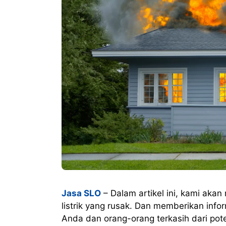
Jasa SLO
– Dalam artikel ini, kami aka
listrik yang rusak. Dan memberikan inf
Anda dan orang-orang terkasih dari pot