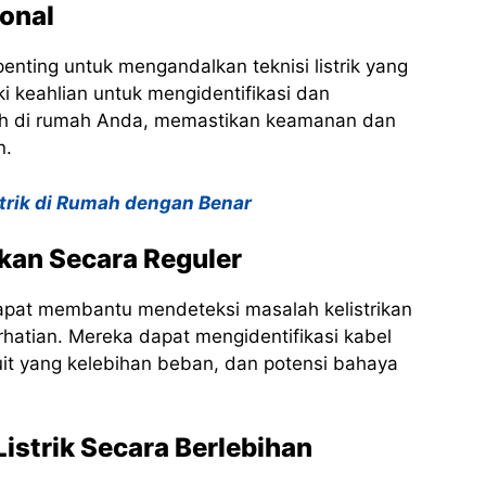
ional
penting untuk mengandalkan teknisi listrik yang
iki keahlian untuk mengidentifikasi dan
ah di rumah Anda, memastikan keamanan dan
n.
strik di Rumah dengan Benar
ikan Secara Reguler
 dapat membantu mendeteksi masalah kelistrikan
rhatian. Mereka dapat mengidentifikasi kabel
uit yang kelebihan beban, dan potensi bahaya
istrik Secara Berlebihan