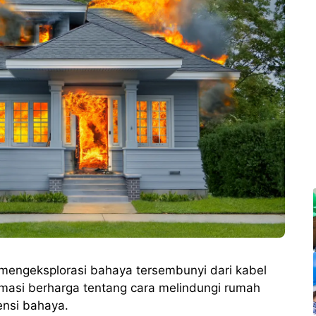
n mengeksplorasi bahaya tersembunyi dari kabel
ormasi berharga tentang cara melindungi rumah
ensi bahaya.