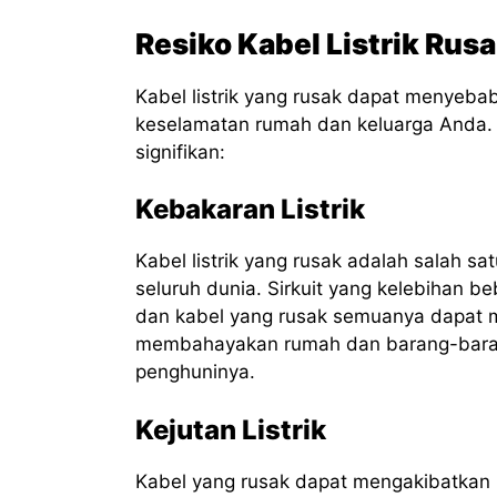
Resiko Kabel Listrik Rus
Kabel listrik yang rusak dapat menyeb
keselamatan rumah dan keluarga Anda. Ma
signifikan:
Kebakaran Listrik
Kabel listrik yang rusak adalah salah 
seluruh dunia. Sirkuit yang kelebihan be
dan kabel yang rusak semuanya dapat 
membahayakan rumah dan barang-bar
penghuninya.
Kejutan Listrik
Kabel yang rusak dapat mengakibatkan k