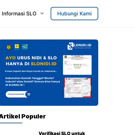
Informasi SLO
Hubungi Kami
Artikel Populer
Verifikasi SLO untuk