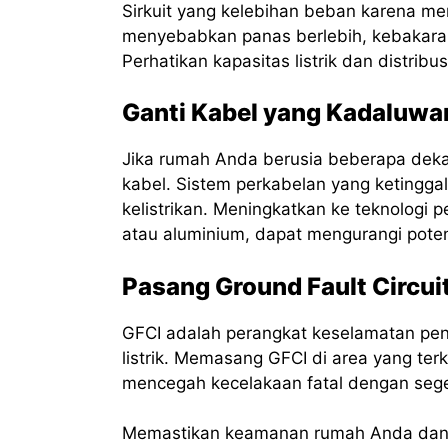
Sirkuit yang kelebihan beban karena me
menyebabkan panas berlebih, kebakaran 
Perhatikan kapasitas listrik dan distrib
Ganti Kabel yang Kadaluwa
Jika rumah Anda berusia beberapa dek
kabel. Sistem perkabelan yang ketingg
kelistrikan. Meningkatkan ke teknologi
atau aluminium, dapat mengurangi poten
Pasang Ground Fault Circuit
GFCI adalah perangkat keselamatan pent
listrik. Memasang GFCI di area yang ter
mencegah kecelakaan fatal dengan segera
Memastikan keamanan rumah Anda dan o