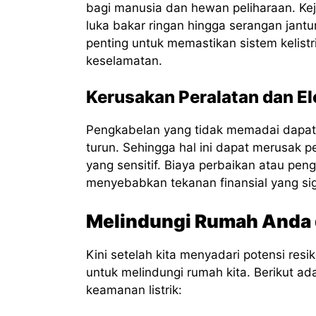
bagi manusia dan hewan peliharaan. Kej
luka bakar ringan hingga serangan jant
penting untuk memastikan sistem kelist
keselamatan.
Kerusakan Peralatan dan El
Pengkabelan yang tidak memadai dapat 
turun. Sehingga hal ini dapat merusak p
yang sensitif. Biaya perbaikan atau pe
menyebabkan tekanan finansial yang sig
Melindungi Rumah Anda d
Kini setelah kita menyadari potensi res
untuk melindungi rumah kita. Berikut a
keamanan listrik: