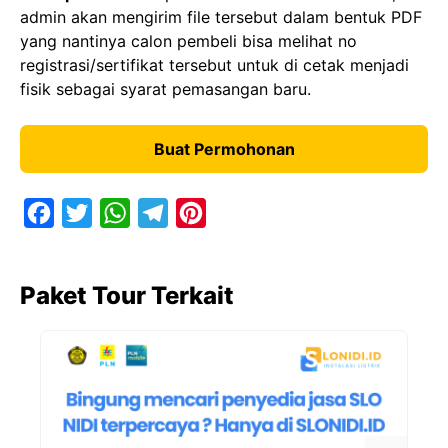
admin akan mengirim file tersebut dalam bentuk PDF
yang nantinya calon pembeli bisa melihat no
registrasi/sertifikat tersebut untuk di cetak menjadi
fisik sebagai syarat pemasangan baru.
Buat Permohonan
F
T
W
T
P
a
w
h
e
i
c
i
a
l
n
Paket Tour Terkait
e
t
t
e
t
b
t
s
g
e
o
e
A
r
r
o
r
p
a
e
k
p
m
s