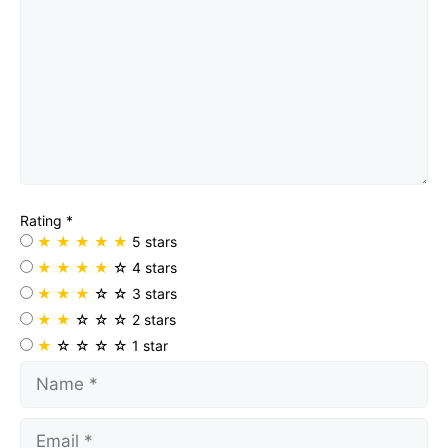
Rating
*
★
★
★
★
★
5 stars
★
★
★
★
☆
4 stars
★
★
★
☆
☆
3 stars
★
★
☆
☆
☆
2 stars
★
☆
☆
☆
☆
1 star
Name
Email