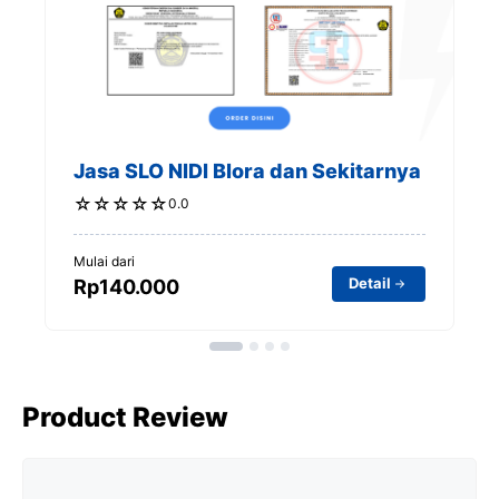
t
Jasa SLO NIDI Blora dan Sekitarnya
☆
☆
☆
☆
☆
0.0
Mulai dari
Detail
Rp140.000
Product Review
Comment