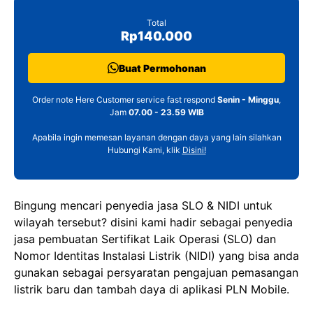
Total
Rp140.000
Buat Permohonan
Order note Here Customer service fast respond
Senin - Minggu
,
Jam
07.00 - 23.59 WIB
Apabila ingin memesan layanan dengan daya yang lain silahkan
Hubungi Kami, klik
Disini!
Bingung mencari penyedia jasa SLO & NIDI untuk
wilayah tersebut? disini kami hadir sebagai penyedia
jasa pembuatan Sertifikat Laik Operasi (SLO) dan
Nomor Identitas Instalasi Listrik (NIDI) yang bisa anda
gunakan sebagai persyaratan pengajuan pemasangan
listrik baru dan tambah daya di aplikasi PLN Mobile.