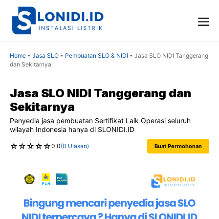
Skip
to
content
Me
Home
•
Jasa SLO
•
Pembuatan SLO & NIDI
•
Jasa SLO NIDI Tanggerang
dan Sekitarnya
Jasa SLO NIDI Tanggerang dan
Sekitarnya
Penyedia jasa pembuatan Sertifikat Laik Operasi seluruh
wilayah Indonesia hanya di SLONIDI.ID
☆
☆
☆
☆
☆
0.0
(0 Ulasan)
Buat Permohonan