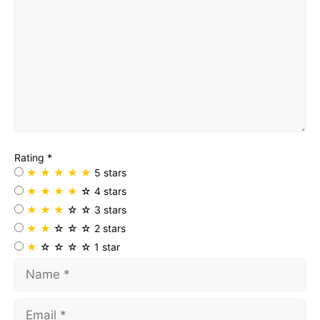
Rating
*
★
★
★
★
★
5 stars
★
★
★
★
☆
4 stars
★
★
★
☆
☆
3 stars
★
★
☆
☆
☆
2 stars
★
☆
☆
☆
☆
1 star
Name
Email