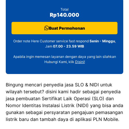
Total
Rp140.000
Buat Permohonan
Order note Here Customer service fast respond
Senin - Minggu
,
Jam
07.00 - 23.59 WIB
Apabila ingin memesan layanan dengan daya yang lain silahkan
Hubungi Kami, klik
Disini!
Bingung mencari penyedia jasa SLO & NIDI untuk
wilayah tersebut? disini kami hadir sebagai penyedia
jasa pembuatan Sertifikat Laik Operasi (SLO) dan
Nomor Identitas Instalasi Listrik (NIDI) yang bisa anda
gunakan sebagai persyaratan pengajuan pemasangan
listrik baru dan tambah daya di aplikasi PLN Mobile.