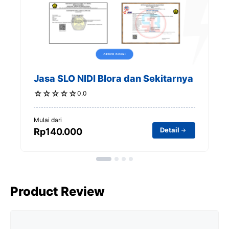
t
Jasa SLO NIDI Blora dan Sekitarnya
☆
☆
☆
☆
☆
0.0
Mulai dari
Detail
Rp140.000
Product Review
Comment