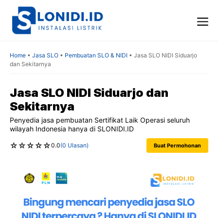
Skip
to
content
Me
Home
•
Jasa SLO
•
Pembuatan SLO & NIDI
•
Jasa SLO NIDI Siduarjo
dan Sekitarnya
Jasa SLO NIDI Siduarjo dan
Sekitarnya
Penyedia jasa pembuatan Sertifikat Laik Operasi seluruh
wilayah Indonesia hanya di SLONIDI.ID
☆
☆
☆
☆
☆
0.0
(0 Ulasan)
Buat Permohonan