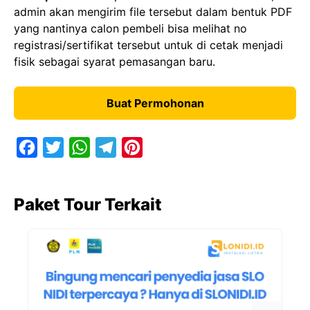
admin akan mengirim file tersebut dalam bentuk PDF
yang nantinya calon pembeli bisa melihat no
registrasi/sertifikat tersebut untuk di cetak menjadi
fisik sebagai syarat pemasangan baru.
Buat Permohonan
F
T
W
T
P
a
w
h
e
i
c
i
a
l
n
Paket Tour Terkait
e
t
t
e
t
b
t
s
g
e
o
e
A
r
r
o
r
p
a
e
k
p
m
s