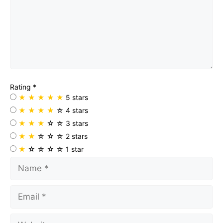
Rating
*
★
★
★
★
★
5 stars
★
★
★
★
☆
4 stars
★
★
★
☆
☆
3 stars
★
★
☆
☆
☆
2 stars
★
☆
☆
☆
☆
1 star
Name
Email
Website