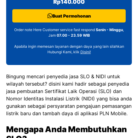
Rp140.000
Buat Permohonan
Order note Here Customer service fast respond
Senin - Minggu
,
Jam
07.00 - 23.59 WIB
Apabila ingin memesan layanan dengan daya yang lain silahkan
Hubungi Kami, klik
Disini!
Bingung mencari penyedia jasa SLO & NIDI untuk
wilayah tersebut? disini kami hadir sebagai penyedia
jasa pembuatan Sertifikat Laik Operasi (SLO) dan
Nomor Identitas Instalasi Listrik (NIDI) yang bisa anda
gunakan sebagai persyaratan pengajuan pemasangan
listrik baru dan tambah daya di aplikasi PLN Mobile.
Mengapa Anda Membutuhkan