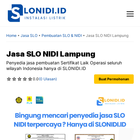
Skip
to
content
Me
Home
•
Jasa SLO
•
Pembuatan SLO & NIDI
•
Jasa SLO NIDI Lampung
Jasa SLO NIDI Lampung
Penyedia jasa pembuatan Sertifikat Laik Operasi seluruh
wilayah Indonesia hanya di SLONIDI.ID
☆
☆
☆
☆
☆
0.0
(0 Ulasan)
Buat Permohonan