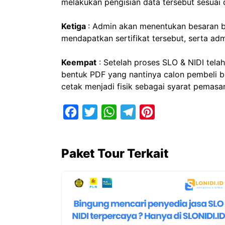
melakukan pengisian data tersebut sesuai 
Ketiga
: Admin akan menentukan besaran b
mendapatkan sertifikat tersebut, serta a
Keempat
: Setelah proses SLO & NIDI telah
bentuk PDF yang nantinya calon pembeli bis
cetak menjadi fisik sebagai syarat pemasa
F
T
W
T
P
a
w
h
e
i
c
i
a
l
n
Paket Tour Terkait
e
t
t
e
t
b
t
s
g
e
o
e
A
r
r
o
r
p
a
e
k
p
m
s