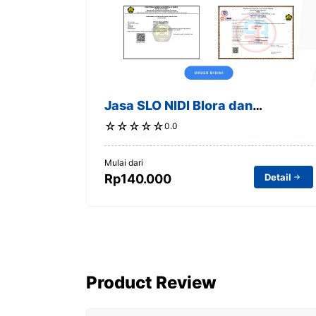
t
Jasa SLO NIDI Blora dan
Sekitarnya
☆
☆
☆
☆
☆
0.0
Mulai dari
Detail
Rp140.000
Product Review
Comment