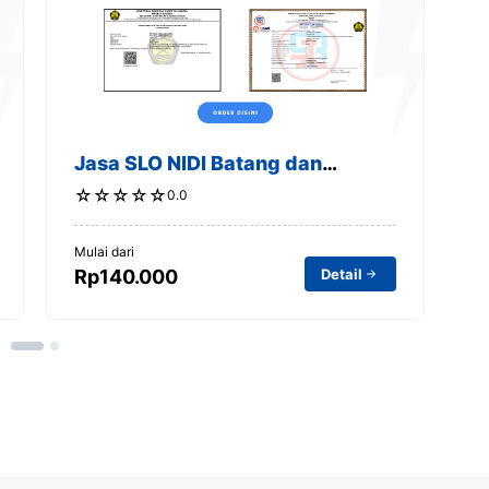
Jasa SLO NIDI Batang dan
J
Sekitarnya
S
☆
☆
☆
☆
☆
0.0
Mulai dari
Mu
Detail
Rp140.000
R