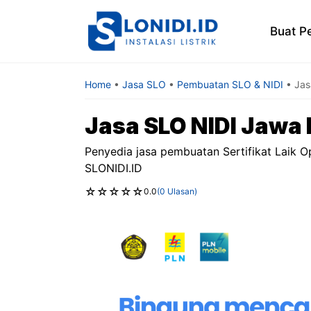
Skip
to
Buat P
content
Home
•
Jasa SLO
•
Pembuatan SLO & NIDI
•
Jas
Jasa SLO NIDI Jawa 
Penyedia jasa pembuatan Sertifikat Laik Op
SLONIDI.ID
☆
☆
☆
☆
☆
0.0
(0 Ulasan)