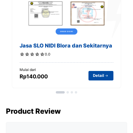
t
Jasa SLO NIDI Blora dan Sekitarnya
☆
☆
☆
☆
☆
0.0
Mulai dari
Detail
Rp140.000
Product Review
Comment