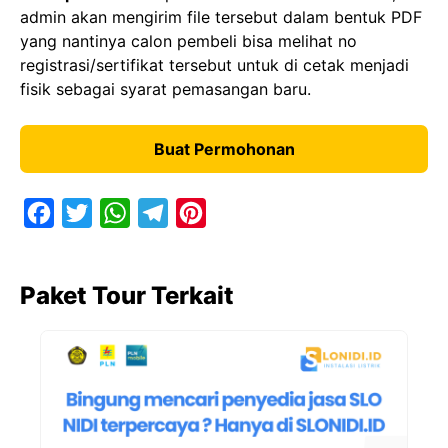
admin akan mengirim file tersebut dalam bentuk PDF
yang nantinya calon pembeli bisa melihat no
registrasi/sertifikat tersebut untuk di cetak menjadi
fisik sebagai syarat pemasangan baru.
Buat Permohonan
F
T
W
T
P
a
w
h
e
i
c
i
a
l
n
Paket Tour Terkait
e
t
t
e
t
b
t
s
g
e
o
e
A
r
r
o
r
p
a
e
k
p
m
s