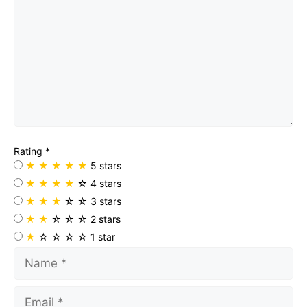
Rating
*
★
★
★
★
★
5 stars
★
★
★
★
☆
4 stars
★
★
★
☆
☆
3 stars
★
★
☆
☆
☆
2 stars
★
☆
☆
☆
☆
1 star
Name
Email