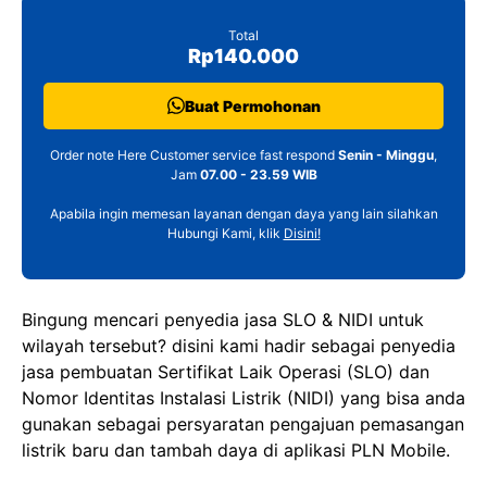
Total
Rp140.000
Buat Permohonan
Order note Here Customer service fast respond
Senin - Minggu
,
Jam
07.00 - 23.59 WIB
Apabila ingin memesan layanan dengan daya yang lain silahkan
Hubungi Kami, klik
Disini!
Bingung mencari penyedia jasa SLO & NIDI untuk
wilayah tersebut? disini kami hadir sebagai penyedia
jasa pembuatan Sertifikat Laik Operasi (SLO) dan
Nomor Identitas Instalasi Listrik (NIDI) yang bisa anda
gunakan sebagai persyaratan pengajuan pemasangan
listrik baru dan tambah daya di aplikasi PLN Mobile.