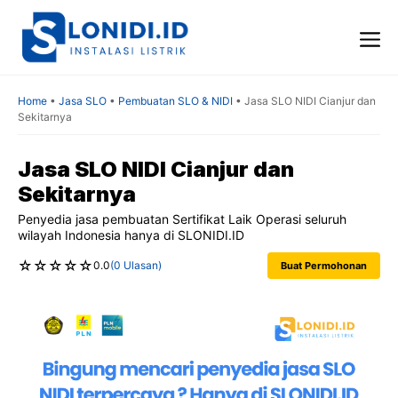
Skip
to
content
Me
Home
•
Jasa SLO
•
Pembuatan SLO & NIDI
•
Jasa SLO NIDI Cianjur dan
Sekitarnya
Jasa SLO NIDI Cianjur dan
Sekitarnya
Penyedia jasa pembuatan Sertifikat Laik Operasi seluruh
wilayah Indonesia hanya di SLONIDI.ID
☆
☆
☆
☆
☆
0.0
(0 Ulasan)
Buat Permohonan