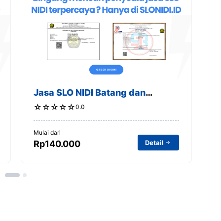
Jasa SLO NIDI Batang dan
J
Sekitarnya
S
☆
☆
☆
☆
☆
0.0
Mulai dari
Mu
Detail
Rp140.000
R