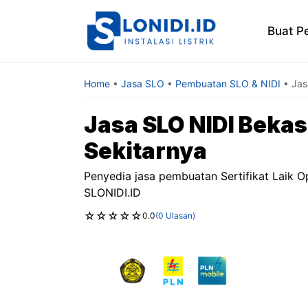
Skip
to
Buat P
content
Home
•
Jasa SLO
•
Pembuatan SLO & NIDI
•
Jas
Jasa SLO NIDI Bekas
Sekitarnya
Penyedia jasa pembuatan Sertifikat Laik Op
SLONIDI.ID
☆
☆
☆
☆
☆
0.0
(0 Ulasan)