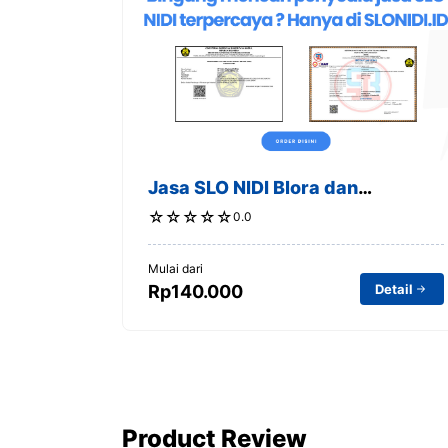
k
p
m
s
t
Jasa SLO NIDI Blora dan
Sekitarnya
☆
☆
☆
☆
☆
0.0
Mulai dari
Detail
Rp140.000
Product Review