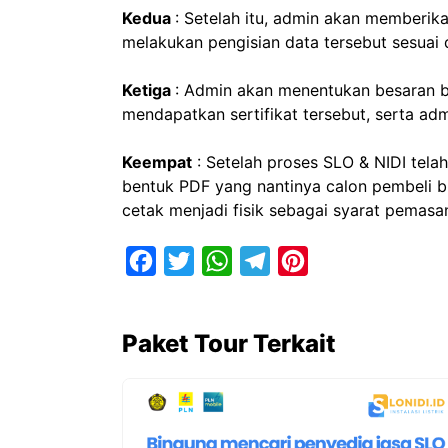
Kedua
: Setelah itu, admin akan memberika
melakukan pengisian data tersebut sesuai 
Ketiga
: Admin akan menentukan besaran b
mendapatkan sertifikat tersebut, serta a
Keempat
: Setelah proses SLO & NIDI telah
bentuk PDF yang nantinya calon pembeli bis
cetak menjadi fisik sebagai syarat pemasa
F
T
W
T
P
a
w
h
e
i
c
i
a
l
n
Paket Tour Terkait
e
t
t
e
t
b
t
s
g
e
o
e
A
r
r
o
r
p
a
e