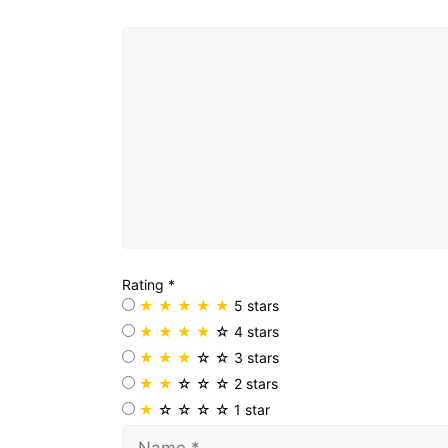
Comment
Rating
*
★
★
★
★
★
5 stars
★
★
★
★
☆
4 stars
★
★
★
☆
☆
3 stars
★
★
☆
☆
☆
2 stars
★
☆
☆
☆
☆
1 star
Name