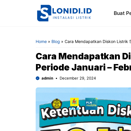
Skip
to
Buat P
content
Home
»
Blog
»
Cara Mendapatkan Diskon Listrik 5
Cara Mendapatkan Dis
Periode Januari – Feb
admin
December 29, 2024