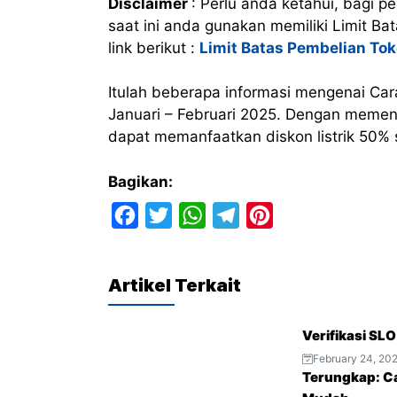
Disclaimer
: Perlu anda ketahui, bagi 
saat ini anda gunakan memiliki Limit B
link berikut :
Limit Batas Pembelian To
Itulah beberapa informasi mengenai Car
Januari – Februari 2025. Dengan memenu
dapat memanfaatkan diskon listrik 50% 
Bagikan:
F
T
W
T
P
a
w
h
e
i
c
i
a
l
n
Artikel Terkait
e
t
t
e
t
b
t
s
g
e
Verifikasi SL
o
e
A
r
r
February 24, 20
o
r
p
a
e
Terungkap: C