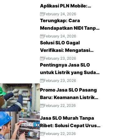
Aplikasi PLN Mobile:
Layanan Listrik Modern
February 24, 2026
Terungkap: Cara
Mendapatkan NIDI Tanpa
Vendor Lama Lebih
February 24, 2026
Solusi SLO Gagal
Mudah
Verifikasi: Mengatasi
Krisis Kepercayaan Publik
February 23, 2026
Pentingnya Jasa SLO
untuk Listrik yang Sudah
Terpasang
February 23, 2026
Promo Jasa SLO Pasang
Baru: Keamanan Listrik
Terjamin, Hemat Biaya
February 22, 2026
Sekarang!
Jasa SLO Murah Tanpa
Ribet: Solusi Cepat Urus
Sertifikat Laik Operasi
February 22, 2026