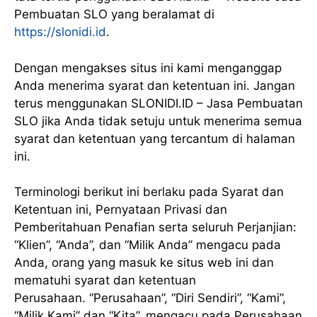
Pembuatan SLO yang beralamat di
https://slonidi.id
.
Dengan mengakses situs ini kami menganggap
Anda menerima syarat dan ketentuan ini. Jangan
terus menggunakan SLONIDI.ID – Jasa Pembuatan
SLO jika Anda tidak setuju untuk menerima semua
syarat dan ketentuan yang tercantum di halaman
ini.
Terminologi berikut ini berlaku pada Syarat dan
Ketentuan ini, Pernyataan Privasi dan
Pemberitahuan Penafian serta seluruh Perjanjian:
“Klien”, “Anda”, dan “Milik Anda” mengacu pada
Anda, orang yang masuk ke situs web ini dan
mematuhi syarat dan ketentuan
Perusahaan. “Perusahaan”, “Diri Sendiri”, “Kami”,
“Milik Kami” dan “Kita”, mengacu pada Perusahaan