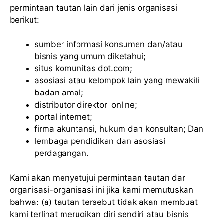
permintaan tautan lain dari jenis organisasi
berikut:
sumber informasi konsumen dan/atau
bisnis yang umum diketahui;
situs komunitas dot.com;
asosiasi atau kelompok lain yang mewakili
badan amal;
distributor direktori online;
portal internet;
firma akuntansi, hukum dan konsultan; Dan
lembaga pendidikan dan asosiasi
perdagangan.
Kami akan menyetujui permintaan tautan dari
organisasi-organisasi ini jika kami memutuskan
bahwa: (a) tautan tersebut tidak akan membuat
kami terlihat merugikan diri sendiri atau bisnis