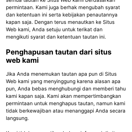
permintaan. Kami juga berhak mengubah syarat
dan ketentuan ini serta kebijakan penautannya
kapan saja. Dengan terus menautkan ke Situs
Web kami, Anda setuju untuk terikat dan
mengikuti syarat dan ketentuan tautan ini.
Penghapusan tautan dari situs
web kami
Jika Anda menemukan tautan apa pun di Situs
Web kami yang menyinggung karena alasan apa
pun, Anda bebas menghubungi dan memberi tahu
kami kapan saja. Kami akan mempertimbangkan
permintaan untuk menghapus tautan, namun kami
tidak berkewajiban atau menanggapi Anda secara
langsung.