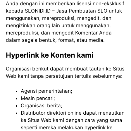
Anda dengan ini memberikan lisensi non-eksklusif
kepada SLONIDI.ID – Jasa Pembuatan SLO untuk
menggunakan, mereproduksi, mengedit, dan
mengizinkan orang lain untuk menggunakan,
mereproduksi, dan mengedit Komentar Anda
dalam segala bentuk, format, atau media.
Hyperlink ke Konten kami
Organisasi berikut dapat membuat tautan ke Situs
Web kami tanpa persetujuan tertulis sebelumnya:
Agensi pemerintahan;
Mesin pencari;
Organisasi berita;
Distributor direktori online dapat menautkan
ke Situs Web kami dengan cara yang sama
seperti mereka melakukan hyperlink ke