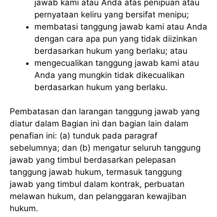
jawab kami atau Anda atas penipuan atau
pernyataan keliru yang bersifat menipu;
membatasi tanggung jawab kami atau Anda
dengan cara apa pun yang tidak diizinkan
berdasarkan hukum yang berlaku; atau
mengecualikan tanggung jawab kami atau
Anda yang mungkin tidak dikecualikan
berdasarkan hukum yang berlaku.
Pembatasan dan larangan tanggung jawab yang
diatur dalam Bagian ini dan bagian lain dalam
penafian ini: (a) tunduk pada paragraf
sebelumnya; dan (b) mengatur seluruh tanggung
jawab yang timbul berdasarkan pelepasan
tanggung jawab hukum, termasuk tanggung
jawab yang timbul dalam kontrak, perbuatan
melawan hukum, dan pelanggaran kewajiban
hukum.