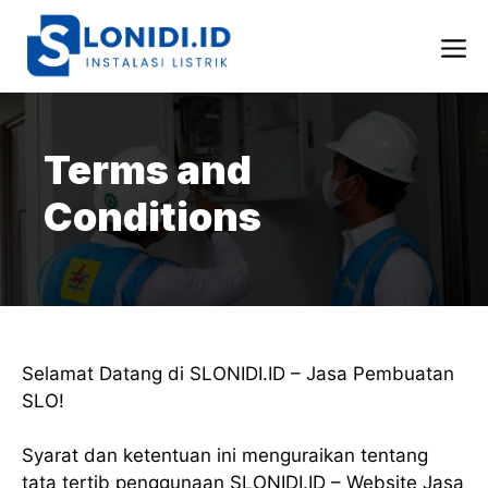
Skip
to
content
Me
Terms and
Conditions
Selamat Datang di SLONIDI.ID – Jasa Pembuatan
SLO!
Syarat dan ketentuan ini menguraikan tentang
tata tertib penggunaan SLONIDI.ID – Website Jasa