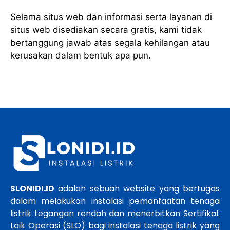
Selama situs web dan informasi serta layanan di
situs web disediakan secara gratis, kami tidak
bertanggung jawab atas segala kehilangan atau
kerusakan dalam bentuk apa pun.
SLONIDI.ID
adalah sebuah website yang bertugas
dalam melakukan instalasi pemanfaatan tenaga
listrik tegangan rendah dan menerbitkan Sertifikat
Laik Operasi (SLO) bagi instalasi tenaga listrik yang