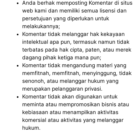
Anda berhak memposting Komentar di situs
web kami dan memiliki semua lisensi dan
persetujuan yang diperlukan untuk
melakukannya;
Komentar tidak melanggar hak kekayaan
intelektual apa pun, termasuk namun tidak
terbatas pada hak cipta, paten, atau merek
dagang pihak ketiga mana pun;
Komentar tidak mengandung materi yang
memfitnah, memfitnah, menyinggung, tidak
senonoh, atau melanggar hukum yang
merupakan pelanggaran privasi.
Komentar tidak akan digunakan untuk
meminta atau mempromosikan bisnis atau
kebiasaan atau menampilkan aktivitas
komersial atau aktivitas yang melanggar
hukum.