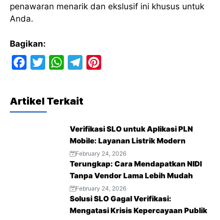
penawaran menarik dan ekslusif ini khusus untuk
Anda.
Bagikan:
F
T
W
T
P
a
w
h
e
i
c
i
a
l
n
Artikel Terkait
e
t
t
e
t
b
t
s
g
e
Verifikasi SLO untuk Aplikasi PLN
o
e
A
r
r
Mobile: Layanan Listrik Modern
o
r
p
a
e
February 24, 2026
Terungkap: Cara Mendapatkan NIDI
k
p
m
s
Tanpa Vendor Lama Lebih Mudah
t
February 24, 2026
Solusi SLO Gagal Verifikasi:
Mengatasi Krisis Kepercayaan Publik