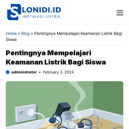
Skip
to
content
Me
Home
»
Blog
»
Pentingnya Mempelajari Keamanan Listrik Bagi
Siswa
Pentingnya Mempelajari
Keamanan Listrik Bagi Siswa
administrator
February 3, 2024