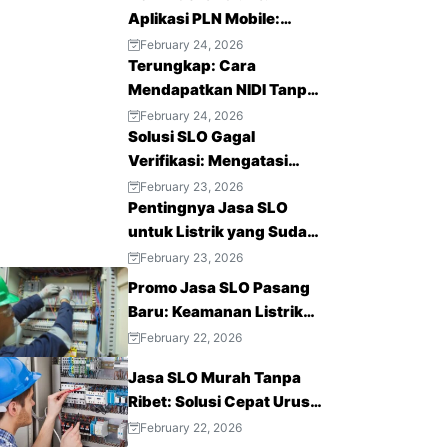
Aplikasi PLN Mobile:
Layanan Listrik Modern
February 24, 2026
Terungkap: Cara
Mendapatkan NIDI Tanpa
Vendor Lama Lebih
February 24, 2026
Solusi SLO Gagal
Mudah
Verifikasi: Mengatasi
Krisis Kepercayaan Publik
February 23, 2026
Pentingnya Jasa SLO
untuk Listrik yang Sudah
Terpasang
February 23, 2026
Promo Jasa SLO Pasang
Baru: Keamanan Listrik
Terjamin, Hemat Biaya
February 22, 2026
Sekarang!
Jasa SLO Murah Tanpa
Ribet: Solusi Cepat Urus
Sertifikat Laik Operasi
February 22, 2026