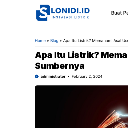
Skip
to
Buat P
content
Home
»
Blog
»
Apa Itu Listrik? Memahami Asal U
Apa Itu Listrik? Mem
Sumbernya
administrator
February 2, 2024