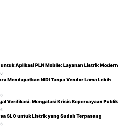
O untuk Aplikasi PLN Mobile: Layanan Listrik Modern
26
ara Mendapatkan NIDI Tanpa Vendor Lama Lebih
26
gal Verifikasi: Mengatasi Krisis Kepercayaan Publik
26
sa SLO untuk Listrik yang Sudah Terpasang
26