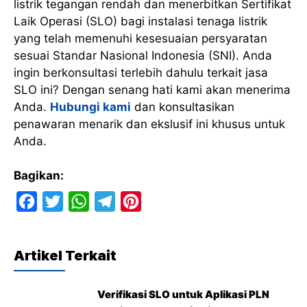
listrik tegangan rendah dan menerbitkan Sertifikat
Laik Operasi (SLO) bagi instalasi tenaga listrik
yang telah memenuhi kesesuaian persyaratan
sesuai Standar Nasional Indonesia (SNI). Anda
ingin berkonsultasi terlebih dahulu terkait jasa
SLO ini? Dengan senang hati kami akan menerima
Anda.
Hubungi kami
dan konsultasikan
penawaran menarik dan ekslusif ini khusus untuk
Anda.
Bagikan:
F
T
W
T
P
a
w
h
e
i
c
i
a
l
n
Artikel Terkait
e
t
t
e
t
b
t
s
g
e
Verifikasi SLO untuk Aplikasi PLN
o
e
A
r
r