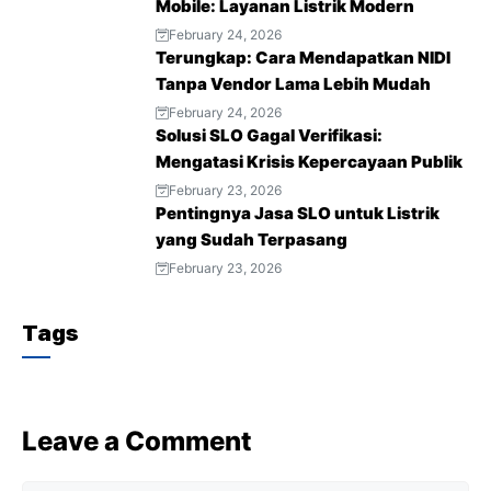
Mobile: Layanan Listrik Modern
o
r
p
a
e
February 24, 2026
Terungkap: Cara Mendapatkan NIDI
k
p
m
s
Tanpa Vendor Lama Lebih Mudah
t
February 24, 2026
Solusi SLO Gagal Verifikasi:
Mengatasi Krisis Kepercayaan Publik
February 23, 2026
Pentingnya Jasa SLO untuk Listrik
yang Sudah Terpasang
February 23, 2026
Tags
Leave a Comment